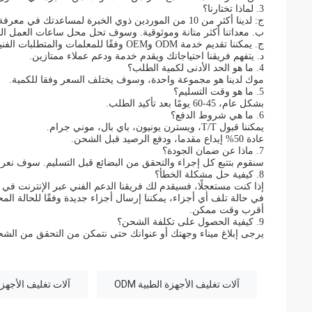
3. لماذا تختارنا؟
ج: لدينا أكثر من 10 من الموردين ذوي الخبرة لمساعدتك في معرفة أفضل الأسعار والتوصية بأحدث الاتجاهات.
ب. معداتنا أكثر متانة وموثوقية. وسوف تحل محل ساعات العمل ال
ج. يمكننا تقديم خدمة ODM وOEM وفقًا للمعلمات والمتطلبات الفنية الخاصة بك. .
د. يتفهم فريقنا احتياجاتك ويقدم خدمة ودعم عملاء ممتازين.
4. ما هو الحد الأدنى لكمية الطلب؟
موك لدينا هو مجموعة واحدة، وسوف يختلف السعر وفقا للكمية.
5. ما هو وقت التسليم؟
بشكل عام، 45-60 يومًا بعد تأكيد الطلب.
6. ما هي شروط الدفع؟
يمكننا قبول T/T، ويسترن يونيون، باي بال، موني جرام.
عادة 50% إيداع مقدما، ودفع الرصيد قبل الشحن.
7. ماذا عن ضمان الجودة؟
سنقوم بتتبع كل إجراء والتحقق من البضائع قبل التسليم. سوف نعرض
8. كيفية حل مشكلة الخطأ؟
إذا كنت مستعجلًا، فسيقدم لك فريقنا الدعم الفني عبر الإنترنت في
في حالة تلف أي أجزاء، يمكننا إرسال أجزاء جديدة وفقًا للحالة الم
أقرب وقت ممكن.
9. كيفية الحصول على تكلفة الشحن؟
يرجى إبلاغ ميناء وجهتك أو عنوانك حتى نتمكن من التحقق من الشحن
آلات تغليف الأجهزة الطبية ODM
آلات تغليف الأجهزة الطبية 