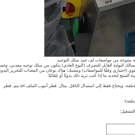
عة متنوعة من مواصفات لف غمد سلك التوجيه.
سالك البولية القابل للتصرف (النوع العادي) يتكون من سلك توجيه معدني، وغمد
وي (اختياري وفقًا للمواصفات) ومشبك؛ هناك نوعان من المعدات للتحرير اليدو
لمنتج لتحديد ما إذا كنت تريد ذلك يدويًا أو تلقائيًا.
1. نطاق التطبيق: ينطبق على ملفات الخراطيم ذات المواصفات المختلفة، ويحتاج فقط إلى استبدال الناقل. مثال: قطر أنبوب الملف φ4 مم، قطر