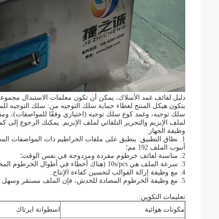
دليل لفائف غمد الأسلاك، يمكن أن تكون معلمات الاستبدال مجمو
يتكون هيكل المنتج لغطاء حماية سلك التوجيه من: سلك التوجيه للم
سلك توجيه، وغمد كوع سلك توجيه (اختياري وفقًا للمواصفات)، ومق
لملف الإبزيم والتحرير التلقائي لملف الإبزيم. يمكنك الرجوع إلى كمية ا
وظيفة الجهاز:
أنبوب الملف 192 مم؛
2. مناسبة لفائف خرطوم مفردة ومزدوجة في نفس الوقت؛
3. سرعة الملف هي 10s/pcs (هناك أخطاء في أطوال الخرطوم المختلفة)؛
4. مع وظيفة إزالة القوالب لتحسين كفاءة الإنتاج.
5. مع وظيفة الخرطوم المضادة للخدش، فإن الملف مستقر وسهل التشغيل؛
تعليمات التكوين:
مكونات هوائية
اسطوانة ايرتاك