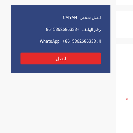
اتصل شخص :
CAIYAN
رقم الهاتف :
+8615862686338
ال WhatsApp :
+8615862686338
اتصل