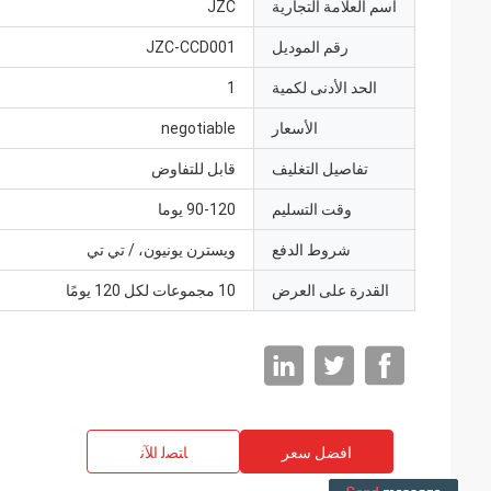
اسم العلامة التجارية
JZC
رقم الموديل
JZC-CCD001
الحد الأدنى لكمية
1
الأسعار
negotiable
تفاصيل التغليف
قابل للتفاوض
وقت التسليم
90-120 يوما
شروط الدفع
ويسترن يونيون، / تي تي
القدرة على العرض
10 مجموعات لكل 120 يومًا
افضل سعر
ﺎﺘﺼﻟ ﺍﻶﻧ