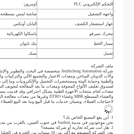
التحكم الإلكتروني PLC
اومرون
واجهة التشغيل
شاشة لمس مسطحة 10.5
جهاز استشعار الكشف
اليابان أوتكس
محرك سيرفو
ياسكاوا الكهربائية
مسار الخط
بنك تايوان
تحمل
نسك
ملف الشركة
شركة Jiezhicheng Automation متخصصة في البحث
وآلات الذوبان الساخن ومعدات الاختبار والتجميع الآلي والتركيبات 
والطبية وحماية البيئة ومستحضرات التجميل والإلكترونيات وما إلى ذل
لصندوق تغليف الألواح المجوفة ومعدات ما بعد المعالجة لتجويف السي
معدات لحام منتجات الأجهزة الطبية بشكل احترافي وقد قدمت مساهم
والغشاء المسطح MBR وغشاء DTRO وغيرها
لاحتياجات العملاء، وضمان خدمات ما قبل البيع وما بعد البيع للعملاء.
1. أين يقع المصنع الخاص بك؟
نحن موجودون في مدينة Suzhou في جنوب الصين، بالقرب من مدينة Shanghai.
2. هل أنت شركة تجارية أو شركة مصنعة؟
نحن الشركة المصنعة مع أكثر من 10 سنوات من الخبرة في الحلول.