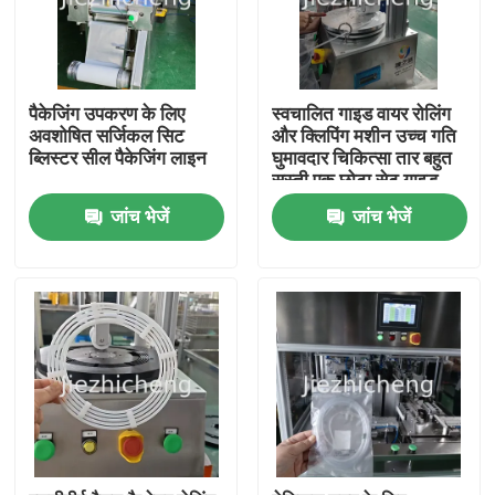
पैकेजिंग उपकरण के लिए
स्वचालित गाइड वायर रोलिंग
अवशोषित सर्जिकल सिट
और क्लिपिंग मशीन उच्च गति
ब्लिस्टर सील पैकेजिंग लाइन
घुमावदार चिकित्सा तार बहुत
सस्ती एक छोटा सेट गाइड
वायर रोलिंग और बॉन्डिंग के
जांच भेजें
जांच भेजें
लिए स्वचालित उपकरण
घर
उत्पाद
वीडियो