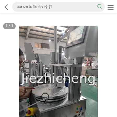
1
/
1