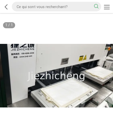
1
/
1