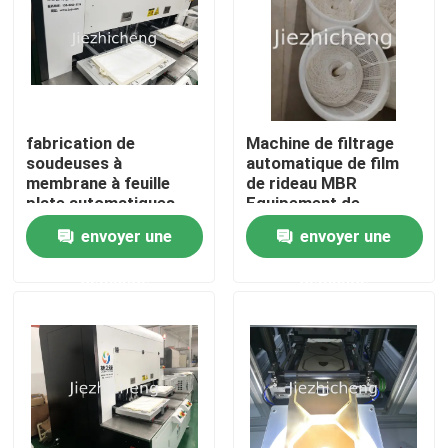
fabrication de
Machine de filtrage
soudeuses à
automatique de film
membrane à feuille
de rideau MBR
plate automatiques
Equipement de
MBR
collecte à membrane
envoyer une
envoyer une
de fibres creuses
GLM008
demande
demande
À la maison
Produits
Vidéos