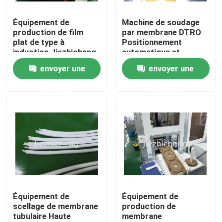
Équipement de
Machine de soudage
À propos de nous
production de film
par membrane DTRO
plat de type à
Positionnement
induction Jiezhicheng
automatique et
Visite de l'usine
MBR, machine de
pression du film
envoyer une
envoyer une
soudage de membrane
souple équipement de
à feuille plate à double
presse à ultrasons
demande
demande
Contrôle de la qualité
station GLM009
GLM003
Nous contacter
Demandez un devis
Machines de conditionnement de dispositif médical
Équipement de
Équipement de
scellage de membrane
production de
tubulaire Haute
membrane
Matériel médical faisant la machine