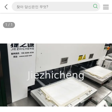
1
/
1