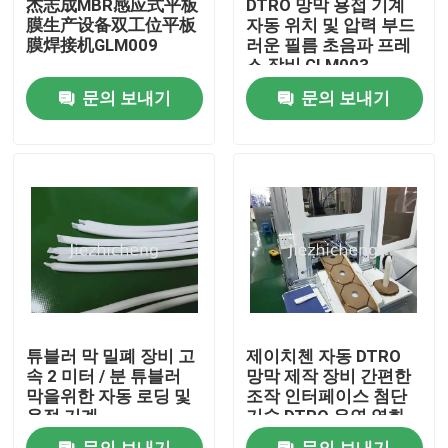
杰志成MBR感应式平板
DTRO 망막 용접 기계
膜生产设备双工位平板
자동 위치 및 압력 부드
膜焊接机GLM009
러운 필름 초음파 프레
우리 에 관한 것
스 장비 GLM003
문의 보내기
문의 보내기
공장 투어
품질 관리
저희와 연락
인용 을 요청 하십시오
튜블러 막 밀폐 장비 고
제이치첸 자동 DTRO
의료 기기 패키징 머신
속 2 미터 / 분 튜블러
망막 제작 장비 간편한
막을위한 자동 로딩 및
조작 인터페이스 첨단
용접 기계
기술 DTRO 유연 영화
제작 기계 GLM006
의학 장비 성형기
문의 보내기
문의 보내기