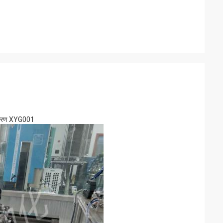
 उपकरण XYG001