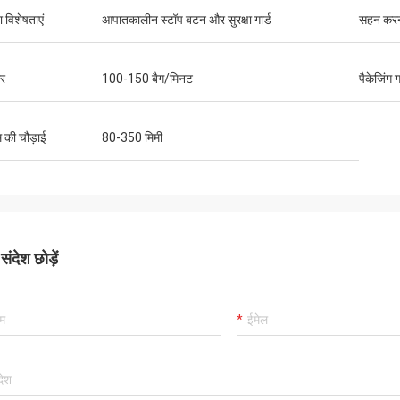
षा विशेषताएं
आपातकालीन स्टॉप बटन और सुरक्षा गार्ड
सहन कर
ार
100-150 बैग/मिनट
पैकेजिंग 
म की चौड़ाई
80-350 मिमी
ंदेश छोड़ें