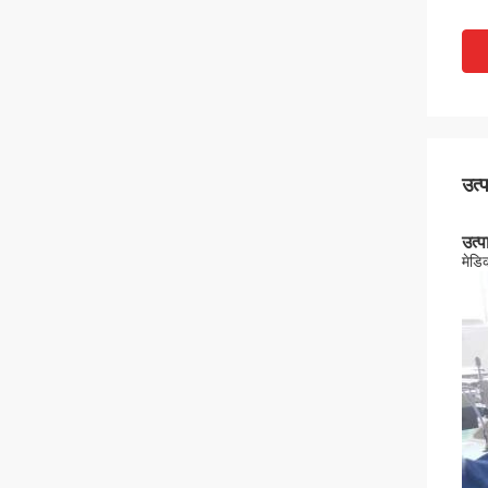
उत्
उत्प
मेडि