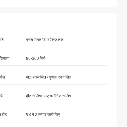
गति
प्रति मिनट 100 पैकेज तक
शिष्टता
80-300 मिमी
मोड
अर्द्ध-स्वचालित / पूर्णतः स्वचालित
धि
हीट सीलिंग/अल्ट्रासोनिक सीलिंग
न बीट
9S ने 2 उत्पाद जारी किए