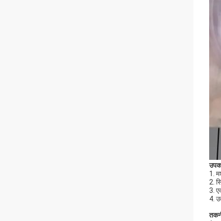
उपक
1. म
2. स
3. ए
4. उ
तकनी