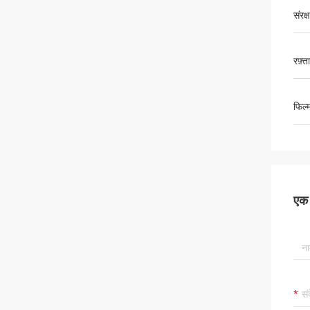
संरक्
रफ़्त
फिल्
एक स