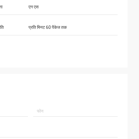
ना
एन एस
गति
प्रति मिनट 60 पैकेज तक