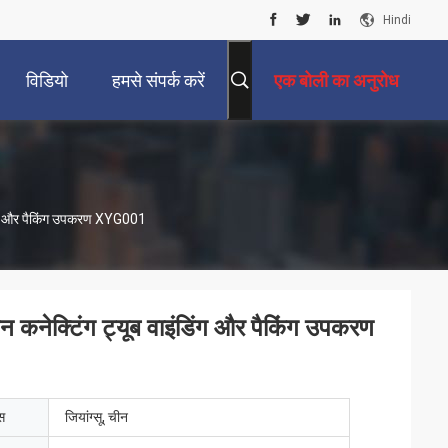
Hindi
विडियो
हमसे संपर्क करें
एक बोली का अनुरोध
डिंग और पैकिंग उपकरण XYG001
 कनेक्टिंग ट्यूब वाइंडिंग और पैकिंग उपकरण
ेस
जियांग्सू, चीन