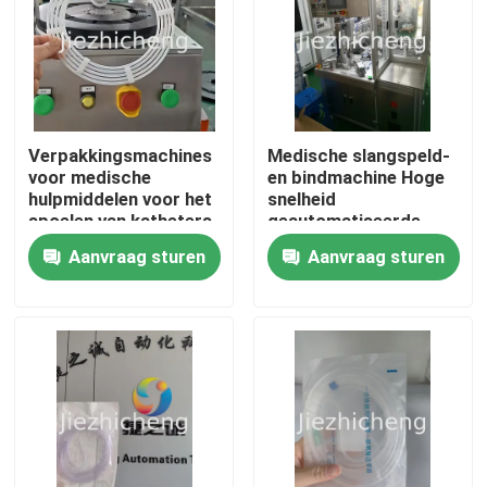
Verpakkingsmachines
Medische slangspeld-
voor medische
en bindmachine Hoge
hulpmiddelen voor het
snelheid
spoelen van katheters
geautomatiseerde
met ballonnen van
manipulator
Aanvraag sturen
Aanvraag sturen
HDPE
Opererende wikkeling
en bundeling
apparatuur voor
connectorbuizen
Thuis
LJG001
Producten
Video's