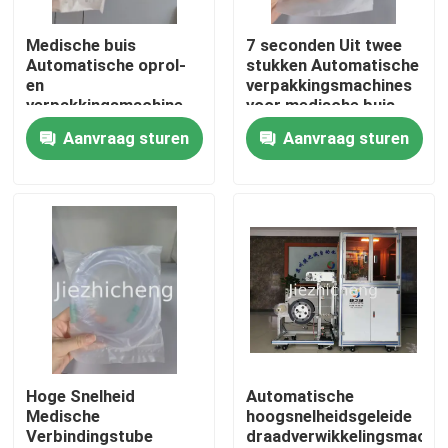
Medische buis
7 seconden Uit twee
Over ons
Automatische oprol-
stukken Automatische
en
verpakkingsmachines
verpakkingsmachine
voor medische buis
Fabriekstocht
Zuigverbindingsbuiswikkel-
Automatische
Aanvraag sturen
Aanvraag sturen
en
neuskanneel Wikkeling
verpakkingsapparatuur
en afdichting BYG002
Kwaliteitscontrole
XYG001
Neem contact met ons op
Vraag een offerte
Medisch apparaat Verpakkende Machines
Hoge Snelheid
Automatische
Medische
hoogsnelheidsgeleide
Verbindingstube
draadverwikkelingsmachi
Medische apparatuur die Machine maken