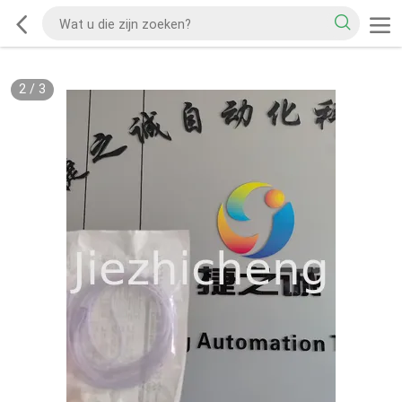
2
/
3